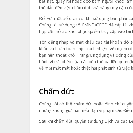
bắt nạt, quấy rối hoặc đeo bám người khác; là
thể dẫn đến việc chấm dứt khả năng truy cập c
Đối với một số dịch vụ, khi sử dụng bạn phải c
Chúng tôi sử dụng số CMND/CCCD để cấp tài khoả
hợp cần hỗ trợ khôi phục quyền truy cập vào tài 
Tên đăng nhập và mật khẩu của tài khoản đó sẽ
khẩu và hoàn toàn chịu trách nhiệm về mọi hoạt
bạn nên thoát khỏi Trang/Ứng dụng và đóng cửa 
hành vi trái phép của các bên thứ ba liên qua
về mọi mất mát hoặc thiệt hại phát sinh từ việc
Chấm dứt
Chúng tôi có thể chấm dứt hoặc đình chỉ quyền
nhưng không giới hạn nếu Bạn vi phạm các Điều 
Sau khi chấm dứt, quyền sử dụng Dịch vụ của Bạ