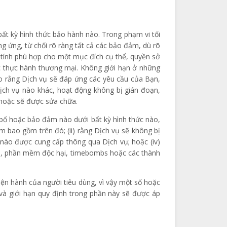
t kỳ hình thức bảo hành nào. Trong phạm vi tối
g ứng, từ chối rõ ràng tất cả các bảo đảm, dù rõ
, tính phù hợp cho một mục đích cụ thể, quyền sở
ặc thực hành thương mại. Không giới hạn ở những
o rằng Dịch vụ sẽ đáp ứng các yêu cầu của Bạn,
dịch vụ nào khác, hoạt động không bị gián đoạn,
ể hoặc sẽ được sửa chữa.
 bố hoặc bảo đảm nào dưới bất kỳ hình thức nào,
ẩm bao gồm trên đó; (ii) rằng Dịch vụ sẽ không bị
ng nào được cung cấp thông qua Dịch vụ; hoặc (iv)
sâu, phần mềm độc hại, timebombs hoặc các thành
iện hành của người tiêu dùng, vì vậy một số hoặc
 và giới hạn quy định trong phần này sẽ được áp