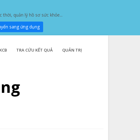
hời, quản lý hồ sơ sức khỏe...
uyển sang ứng dụng
KCB
TRA CỨU KẾT QUẢ
QUẢN TRỊ
ụng