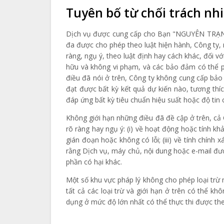
Tuyên bố từ chối trách n
Dịch vụ được cung cấp cho Bạn "NGUYÊN TRẠNG" 
đa được cho phép theo luật hiện hành, Công ty, 
ràng, ngụ ý, theo luật định hay cách khác, đối 
hữu và không vi phạm, và các bảo đảm có thể ph
điều đã nói ở trên, Công ty không cung cấp bả
đạt được bất kỳ kết quả dự kiến ​​nào, tương t
đáp ứng bất kỳ tiêu chuẩn hiệu suất hoặc độ tin
Không giới hạn những điều đã đề cập ở trên, cả
rõ ràng hay ngụ ý: (i) về hoạt động hoặc tính kh
gián đoạn hoặc không có lỗi; (iii) về tính chính
rằng Dịch vụ, máy chủ, nội dung hoặc e-mail đư
phần có hại khác.
Một số khu vực pháp lý không cho phép loại trừ 
tất cả các loại trừ và giới hạn ở trên có thể 
dụng ở mức độ lớn nhất có thể thực thi được the