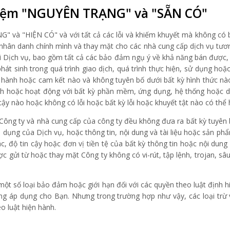
hiệm "NGUYÊN TRẠNG" và "SẴN CÓ"
và "HIỆN CÓ" và với tất cả các lỗi và khiếm khuyết mà không có bấ
nhân danh chính mình và thay mặt cho các nhà cung cấp dịch vụ tươn
với Dịch vụ, bao gồm tất cả các bảo đảm ngụ ý về khả năng bán được
át sinh trong quá trình giao dịch, quá trình thực hiện, sử dụng ho
o hành hoặc cam kết nào và không tuyên bố dưới bất kỳ hình thức nà
hích hoặc hoạt động với bất kỳ phần mềm, ứng dụng, hệ thống hoặc 
 cậy nào hoặc không có lỗi hoặc bất kỳ lỗi hoặc khuyết tật nào có th
 Công ty và nhà cung cấp của công ty đều không đưa ra bất kỳ tuyên
ả dụng của Dịch vụ, hoặc thông tin, nội dung và tài liệu hoặc sản ph
 xác, độ tin cậy hoặc đơn vị tiền tệ của bất kỳ thông tin hoặc nội du
ợc gửi từ hoặc thay mặt Công ty không có vi-rút, tập lệnh, trojan, 
một số loại bảo đảm hoặc giới hạn đối với các quyền theo luật định h
không áp dụng cho Bạn. Nhưng trong trường hợp như vậy, các loại trừ
o luật hiện hành.