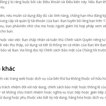
đồng ý bị ràng buộc bởi các Điều khoản và Điều kiện này. Nếu Bạn k
 vụ.
hiên, nếu muốn sử dụng đầy đủ các tính năng, chẳng hạn như đăng k
ung cấp và quản lý tài khoản của bạn. Bạn tuyên bố rằng bạn trên 1
h vụ, bạn phải/nên nhờ cha mẹ hoặc người giám hộ hợp pháp xem x
 cho bạn.
thuộc vào việc Bạn chấp nhận và tuân thủ Chính sách Quyền riêng t
về việc thu thập, sử dụng và tiết lộ thông tin cá nhân của Bạn khi
p bảo vệ Bạn. Vui lòng đọc kỹ Chính sách Bảo mật của Chúng tôi trước
b khác
đến các trang web hoặc dịch vụ của bên thứ ba không thuộc sở hữu h
 trách nhiệm đối với nội dung, chính sách bảo mật hoặc thông lệ củ
sẽ không chịu trách nhiệm hoặc nghĩa vụ trực tiếp hoặc gián tiếp đ
 sử dụng hoặc phụ thuộc vào bất kỳ nội dung, hàng hóa hoặc dịch vụ 