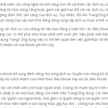
phát triển các công nghệ và tính năng mới để cải thiện các dịch vụ của
 năng và chức năng, tăng hoặc giảm các giới hạn đối với các dịch vụ,
 gắng đảm tính sẵn sàng của dịch vụ. Tuy nhiên, đôi khi Trang/Ứng 
ạn đang truy cập tạm thời đang dừng cung cấp dịch vụ hoặc vì bất cứ
ng các dịch vụ của chúng tôi nếu bạn đồng ý tuân thủ các điều khoả
âng cao có thể phải chịu hoặc phát sinh cước phí. Nếu phát sinh bấ
ử dụng Trang/ Ứng dụng này có thể liên quan đến việc gửi/nhận dữ 
ách nhiệm về mọi khoản phí như vậy.
ều khoản bổ sung dành riêng cho từng dịch vụ. Quyền mà chúng tôi 
n đầy đủ trách nhiệm của mình theo điều khoản này và các điều khoản 
 tác với nhân viên y tế hoặc người khác. Chúng tôi muốn duy trì một
ệm pháp lý về mọi hoạt động của mình trên Trang/Ứng dụng. Các hành
 các quyền của người khác, bao gồm cả quyền riêng tư và quyền sở hữ
h thực hiện hành vi lạm dụng hoặc gây hại đó) – chẳng hạn như bằng