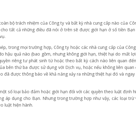
, toàn bộ trách nhiệm của Công ty và bất kỳ nhà cung cấp nào của Cô
cho tất cả những điều đã nói ở trên sẽ được giới hạn ở số tiền Bạ
vụ.
hép, trong mọi trường hợp, Công ty hoặc các nhà cung cấp của Công t
c do hậu quả nào (bao gồm, nhưng không giới hạn, thiệt hại do mất lợ
quyền riêng tư phát sinh từ hoặc theo bất kỳ cách nào liên quan đế
 bên thứ ba được sử dụng với Dịch vụ, hoặc nếu không liên quan 
ào đã được thông báo về khả năng xảy ra những thiệt hại đó và nga
một số loại bảo đảm hoặc giới hạn đối với các quyền theo luật định h
không áp dụng cho Bạn. Nhưng trong trường hợp như vậy, các loại trừ
o luật hiện hành.
i