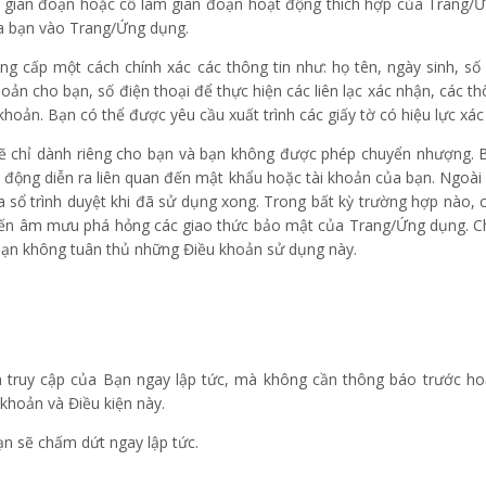
m gián đoạn hoặc cố làm gián đoạn hoạt động thích hợp của Trang
ủa bạn vào Trang/Ứng dụng.
ung cấp một cách chính xác các thông tin như: họ tên, ngày sinh, 
n cho bạn, số điện thoại để thực hiện các liên lạc xác nhận, các th
khoản. Bạn có thể được yêu cầu xuất trình các giấy tờ có hiệu lực xác
 chỉ dành riêng cho bạn và bạn không được phép chuyển nhượng. B
 động diễn ra liên quan đến mật khẩu hoặc tài khoản của bạn. Ngoài 
sổ trình duyệt khi đã sử dụng xong. Trong bất kỳ trường hợp nào, 
n đến âm mưu phá hỏng các giao thức bảo mật của Trang/Ứng dụng. Ch
 bạn không tuân thủ những Điều khoản sử dụng này.
 truy cập của Bạn ngay lập tức, mà không cần thông báo trước hoặc
khoản và Điều kiện này.
n sẽ chấm dứt ngay lập tức.